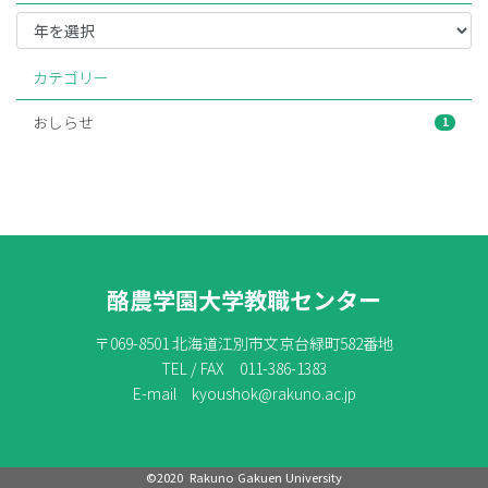
カテゴリー
おしらせ
1
酪農学園大学教職センター
〒069-8501 北海道江別市文京台緑町582番地
TEL / FAX 011-386-1383
E-mail kyoushok@rakuno.ac.jp
©2020 Rakuno Gakuen University