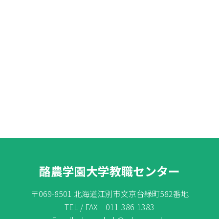
酪農学園大学教職センター
〒069-8501 北海道江別市文京台緑町582番地
TEL / FAX 011-386-1383