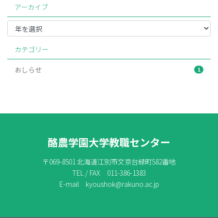
アーカイブ
カテゴリー
おしらせ
1
酪農学園大学教職センター
〒069-8501 北海道江別市文京台緑町582番地
TEL / FAX 011-386-1383
E-mail kyoushok@rakuno.ac.jp