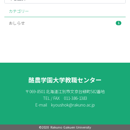
カテゴリー
おしらせ
1
酪農学園大学教職センター
〒069-8501 北海道江別市文京台緑町582番地
TEL / FAX 011-386-1383
E-mail kyoushok@rakuno.ac.jp
©2020 Rakuno Gakuen University