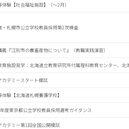
等体験【社会福祉施設】（～2月）
道・札幌市公立学校教員採用第2次検査
講義『江別市の農畜産物について』（教職実践演習）
教育施設見学：北海道立教育研究所付属理科教育センター、北海
アカデミースタート模試
等体験【北海道札幌養護学校】
3年度東京都公立学校教員採用選考ガイダンス
アカデミー第1回全国公開模試