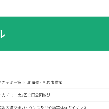
ル
アカデミー第1回北海道・札幌市模試
アカデミー第3回全国公開模試
実習内諾交渉ガイダンス及び介護等体験ガイダンス