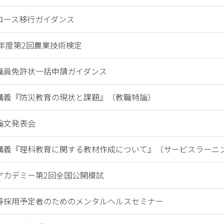
コース移行ガイダンス
1年度第2回農業技術検定
職員免許状一括申請ガイダンス
講義『防災教育の現状と課題』（教職特論）
論文発表会
講義『理科教育に関する教材作成について』（サービスラーニ
アカデミー第2回全国公開模試
等採用予定者のためのメンタルヘルスセミナー