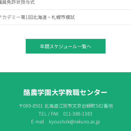
職員免許状授与式
アカデミー第1回北海道・札幌市模試
年間スケジュール一覧へ
酪農学園大学教職センター
〒069-8501 北海道江別市文京台緑町582番地
TEL / FAX 011-386-1383
E-mail kyoushok@rakuno.ac.jp